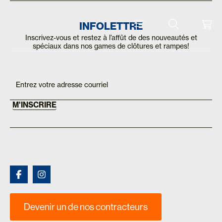
INFOLETTRE
CLÔTURES ET RAMPES
COMPTE CONTRACTEUR
Inscrivez-vous et restez à l’affût de des nouveautés et
spéciaux dans nos games de clôtures et rampes!
Inscription
If you
are
Mailchimp
human,
FR
leave
this
M'INSCRIRE
field
blank.
Devenir un de nos contracteurs