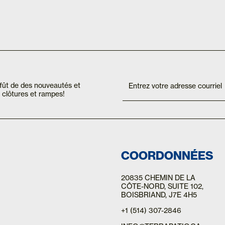
Inscription
If you
are
Mailchimp
affût de des nouveautés et
human,
FR
clôtures et rampes!
leave
this
field
blank.
COORDONNÉES
20835 CHEMIN DE LA
CÔTE-NORD
, SUITE 102,
BOISBRIAND, J7E 4H5
+1 (514) 307-2846