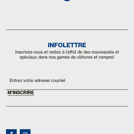
INFOLETTRE
Inscrivez-vous et restez à l’affût de des nouveautés et
spéciaux dans nos games de clôtures et rampes!
Inscription
If you
are
Mailchimp
human,
FR
leave
this
M'INSCRIRE
field
blank.