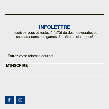
INFOLETTRE
Inscrivez-vous et restez à l’affût de des nouveautés et
spéciaux dans nos games de clôtures et rampes!
Inscription
If you
are
Mailchimp
human,
FR
leave
this
M'INSCRIRE
field
blank.