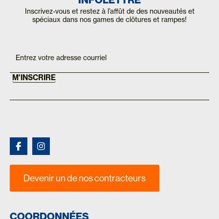
Inscrivez-vous et restez à l’affût de des nouveautés et
spéciaux dans nos games de clôtures et rampes!
Inscription
If you
are
Mailchimp
human,
FR
leave
this
M'INSCRIRE
field
blank.
Devenir un de nos contracteurs
COORDONNÉES