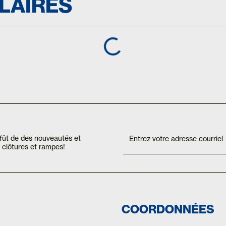
ILAIRES
Inscription
If you
are
Mailchimp
affût de des nouveautés et
human,
FR
clôtures et rampes!
leave
this
field
blank.
COORDONNÉES