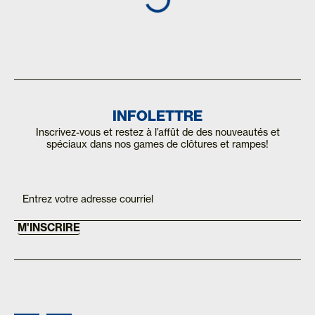
INFOLETTRE
Inscrivez-vous et restez à l’affût de des nouveautés et
spéciaux dans nos games de clôtures et rampes!
Inscription
If you
are
Mailchimp
human,
FR
leave
this
M'INSCRIRE
field
blank.