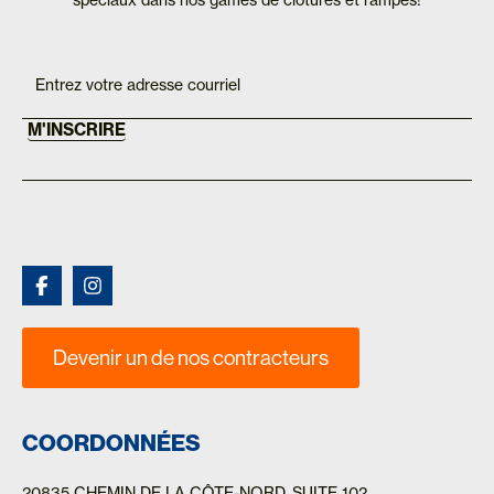
If you
Inscription
are
Mailchimp
human,
FR
leave
this
M'INSCRIRE
field
blank.
Devenir un de nos contracteurs
COORDONNÉES
20835 CHEMIN DE LA CÔTE-NORD
, SUITE 102,