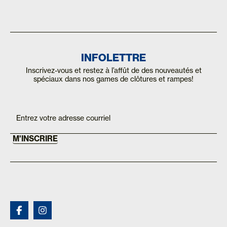
INFOLETTRE
Inscrivez-vous et restez à l’affût de des nouveautés et
spéciaux dans nos games de clôtures et rampes!
If you
Inscription
are
Mailchimp
human,
FR
leave
this
M'INSCRIRE
field
blank.