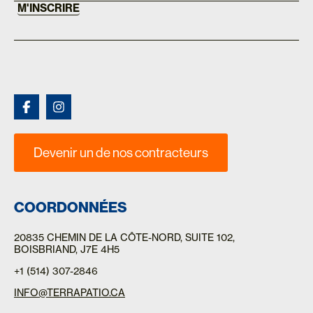
this
M'INSCRIRE
field
blank.
Devenir un de nos contracteurs
COORDONNÉES
20835 CHEMIN DE LA CÔTE-NORD
, SUITE 102,
BOISBRIAND, J7E 4H5
+1 (514) 307-2846
INFO@TERRAPATIO.CA