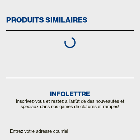
PRODUITS SIMILAIRES
INFOLETTRE
Inscrivez-vous et restez à l’affût de des nouveautés et
spéciaux dans nos games de clôtures et rampes!
Inscription
If you
are
Mailchimp
human,
FR
leave