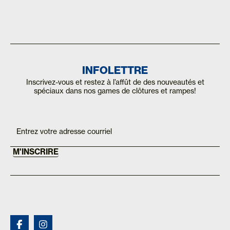
INFOLETTRE
Inscrivez-vous et restez à l’affût de des nouveautés et
spéciaux dans nos games de clôtures et rampes!
Inscription
If you
are
Mailchimp
human,
FR
leave
this
M'INSCRIRE
field
blank.