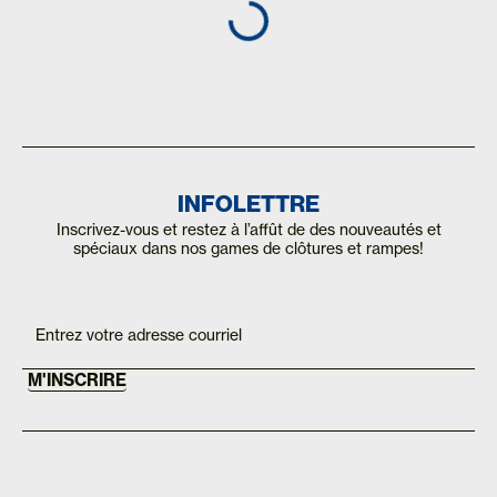
INFOLETTRE
Inscrivez-vous et restez à l’affût de des nouveautés et
spéciaux dans nos games de clôtures et rampes!
Inscription
If you
are
Mailchimp
human,
FR
leave
this
M'INSCRIRE
field
blank.