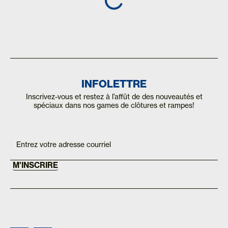
INFOLETTRE
Inscrivez-vous et restez à l’affût de des nouveautés et
spéciaux dans nos games de clôtures et rampes!
If you
Inscription
are
Mailchimp
human,
FR
leave
this
M'INSCRIRE
field
blank.