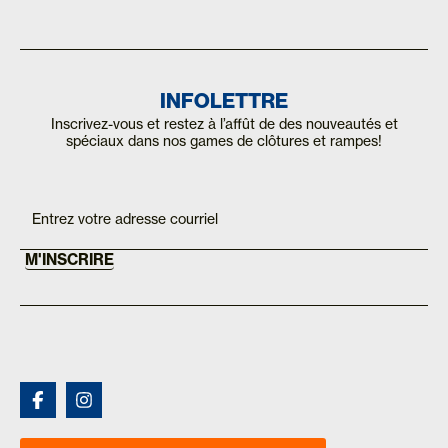
INFOLETTRE
Inscrivez-vous et restez à l’affût de des nouveautés et
spéciaux dans nos games de clôtures et rampes!
Inscription
If you
are
Mailchimp
human,
FR
leave
this
M'INSCRIRE
field
blank.