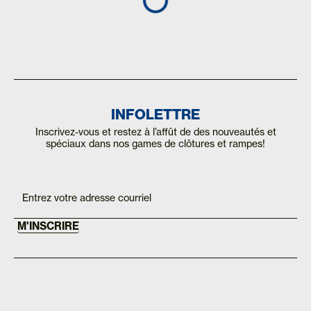
INFOLETTRE
Inscrivez-vous et restez à l’affût de des nouveautés et
spéciaux dans nos games de clôtures et rampes!
If you
Inscription
are
Mailchimp
human,
FR
leave
this
M'INSCRIRE
field
blank.