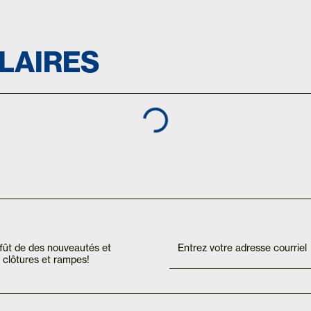
ILAIRES
If you
Inscription
are
Mailchimp
affût de des nouveautés et
human,
FR
clôtures et rampes!
leave
this
field
blank.