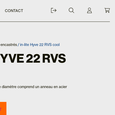
CONTACT
 encastrés
/ in-lite Hyve 22 RVS cool
HYVE 22 RVS
de diamètre comprend un anneau en acier
T