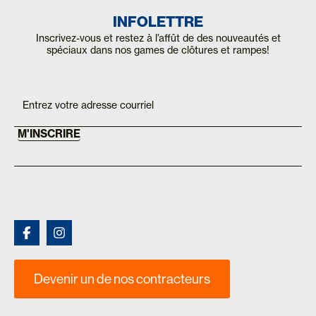
INFOLETTRE
Inscrivez-vous et restez à l’affût de des nouveautés et
spéciaux dans nos games de clôtures et rampes!
Inscription
If you
are
Mailchimp
human,
FR
leave
this
M'INSCRIRE
field
blank.
Devenir un de nos contracteurs