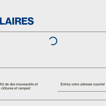
ILAIRES
If you
Inscription
are
Mailchimp
affût de des nouveautés et
human,
FR
clôtures et rampes!
leave
this
field
blank.