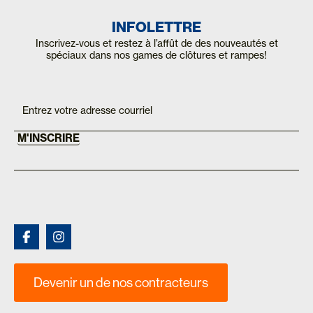
INFOLETTRE
Inscrivez-vous et restez à l’affût de des nouveautés et
spéciaux dans nos games de clôtures et rampes!
Inscription
If you
are
Mailchimp
human,
FR
leave
this
M'INSCRIRE
field
blank.
Devenir un de nos contracteurs